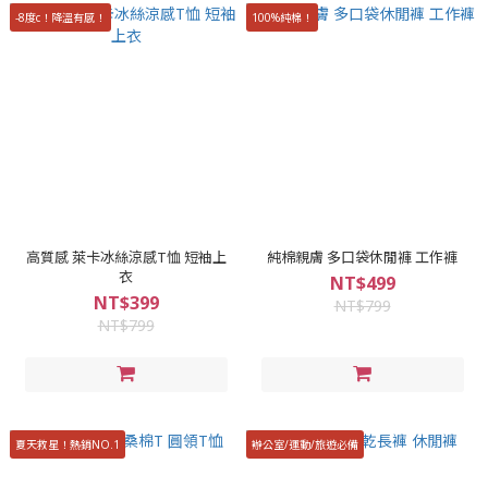
-8度c！降溫有感！
100%純棉！
高質感 萊卡冰絲涼感T恤 短袖上
純棉親膚 多口袋休閒褲 工作褲
衣
NT$499
NT$399
NT$799
NT$799
夏天救星！熱銷NO.1
辦公室/運動/旅遊必備