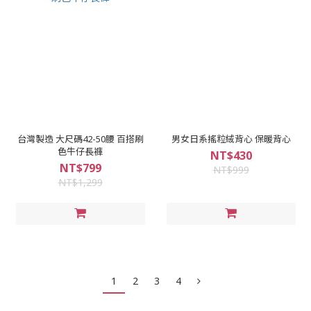
台灣製造 大尺碼42-50腰 百搭刷
男女日系搖粒絨背心 保暖背心
色牛仔長褲
NT$430
NT$799
NT$999
NT$1,299
1
2
3
4