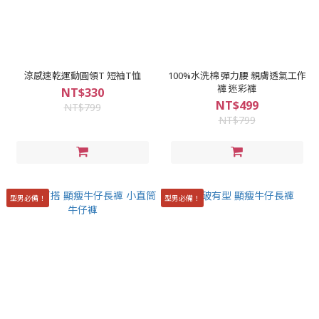
涼感速乾運動圓領T 短袖T恤
100%水洗棉 彈力腰 親膚透氣工作
褲 迷彩褲
NT$330
NT$499
NT$799
NT$799
型男必備！
型男必備！