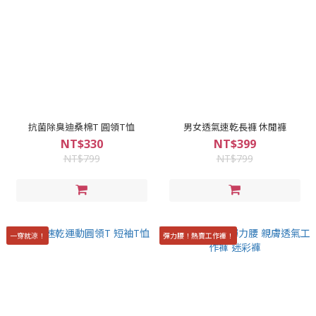
抗菌除臭迪桑棉T 圓領T恤
男女透氣速乾長褲 休閒褲
NT$330
NT$399
NT$799
NT$799
一穿就涼！
彈力腰！熱賣工作褲！