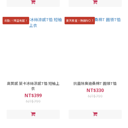
-8度c！降溫有感！
夏天救星！熱銷NO.1
高質感 萊卡冰絲涼感T恤 短袖上
抗菌除臭迪桑棉T 圓領T恤
衣
NT$330
NT$399
NT$799
NT$799