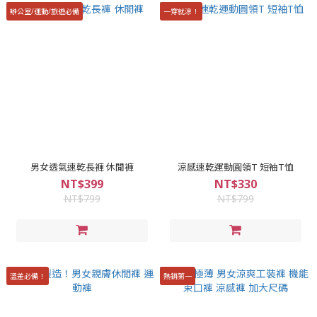
辦公室/運動/旅遊必備
一穿就涼！
男女透氣速乾長褲 休閒褲
涼感速乾運動圓領T 短袖T恤
NT$399
NT$330
NT$799
NT$799
溫差必備！
熱銷第一