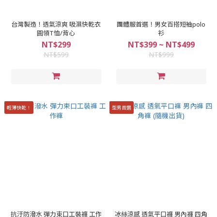
台灣製造！透氣涼爽 吸濕快乾衣
團體服首選！男女百搭短袖polo
圓領T恤/背心
衫
NT$299
NT$399 ~ NT$499
NT$599
NT$999
輕薄快乾！
型男首選
抗汙防潑水 彈力束口工裝褲 工作
冰絲涼感 透氣平口褲 男內褲 四角