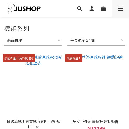
機能系列
商品排序
每頁顯示 24 個
涼感降溫!不用冷氣也涼
涼感降溫！
頂級涼感！高質感涼感Polo衫 短
男女戶外涼感短褲 運動短褲
袖上衣
NT$299