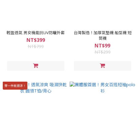
輕盈透氣 男女機能抗UV防曬外套
台灣製造！加厚氣墊襪 船型襪 短
筒襪
NT$399
NT$99
NT$799
NT$299
穿一件就很涼！